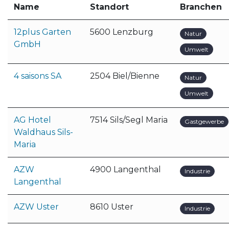
Name
Standort
Branchen
12plus Garten
5600 Lenzburg
Natur
GmbH
Umwelt
4 saisons SA
2504 Biel/Bienne
Natur
Umwelt
AG Hotel
7514 Sils/Segl Maria
Gastgewerbe
Waldhaus Sils-
Maria
AZW
4900 Langenthal
Industrie
Langenthal
AZW Uster
8610 Uster
Industrie