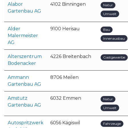
Alabor
4102 Binningen
Natur
Gartenbau AG
Umwelt
Alder
9100 Herisau
Bau
Malermeister
Innenausbau
AG
Alterszentrum
4226 Breitenbach
Gastgewerbe
Bodenacker
Ammann
8706 Meilen
Gartenbau AG
Amstutz
6032 Emmen
Natur
Gartenbau AG
Umwelt
Autospritzwerk
6056 Kägiswil
Fahrzeuge