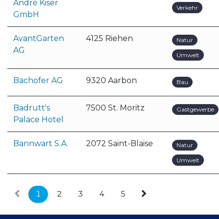
André Kiser
Verkehr
GmbH
AvantGarten
4125 Riehen
Natur
AG
Umwelt
Bachofer AG
9320 Aarbon
Bau
Badrutt's
7500 St. Moritz
Gastgewerbe
Palace Hotel
Bannwart S.A.
2072 Saint-Blaise
Natur
Umwelt
1
2
3
4
5