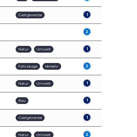
1
Gastgewerbe
2
1
Natur
Umwelt
2
Fahrzeuge
Verkehr
1
Natur
Umwelt
1
Bau
1
Gastgewerbe
2
Natur
Umwelt