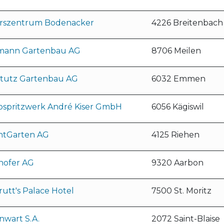
erszentrum Bodenacker
4226 Breitenbach
ann Gartenbau AG
8706 Meilen
tutz Gartenbau AG
6032 Emmen
ospritzwerk André Kiser GmbH
6056 Kägiswil
ntGarten AG
4125 Riehen
hofer AG
9320 Aarbon
utt's Palace Hotel
7500 St. Moritz
nwart S.A.
2072 Saint-Blaise