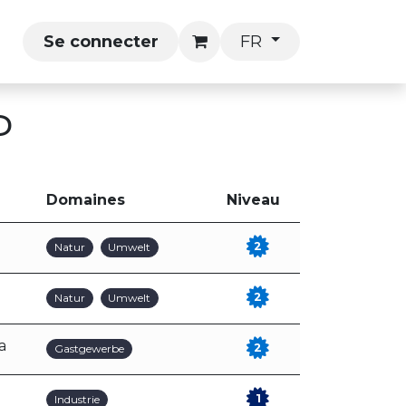
P
Se connecter
FR
P
Domaines
Niveau
2
Natur
Umwelt
2
Natur
Umwelt
a
2
Gastgewerbe
1
Industrie