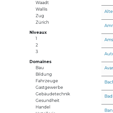
Waadt
Wallis
Alt
Zug
Zürich
Amm
Niveaux
1
Ams
2
3
Aut
Domaines
Bau
Ava
Bildung
Fahrzeuge
Bac
Gastgewerbe
Gebäudetechnik
Badr
Gesundheit
Handel
Ban