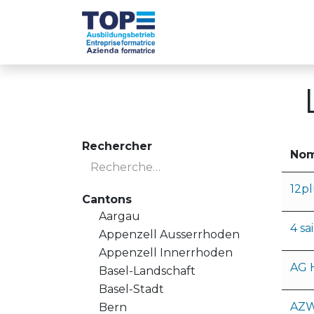
Se rendre au contenu
Les entreprises TOP
À propos de nou
Rechercher
No
12p
Cantons
Aargau
4 sa
Appenzell Ausserrhoden
Appenzell Innerrhoden
AG H
Basel-Landschaft
Basel-Stadt
AZW
Bern