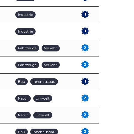
1
Industrie
1
Industrie
2
Fahrzeuge
Verkehr
2
Fahrzeuge
Verkehr
1
Bau
Innenausbau
2
Natur
Umwelt
2
Natur
Umwelt
2
Bau
Innenausbau