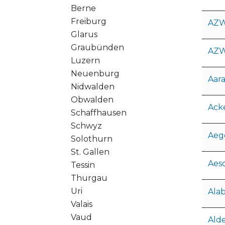
Berne
Freiburg
AZW
Glarus
Graubünden
AZW
Luzern
Neuenburg
Aar
Nidwalden
Obwalden
Ack
Schaffhausen
Schwyz
Aeg
Solothurn
St. Gallen
Aes
Tessin
Thurgau
Uri
Ala
Valais
Vaud
Ald