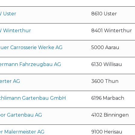
 Uster
8610 Uster
 Winterthur
8401 Winterthur
auer Carrosserie Werke AG
5000 Aarau
ermann Fahrzeugbau AG
6130 Willisau
erter AG
3600 Thun
chlimann Gartenbau GmbH
6196 Marbach
bor Gartenbau AG
4102 Binningen
er Malermeister AG
9100 Herisau