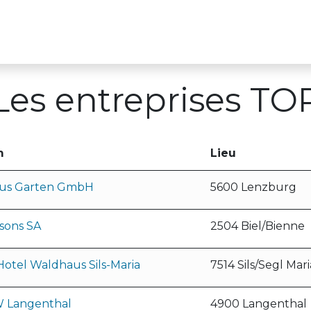
s
Pour les entreprises formatrices
Cours TO
Les entreprises TO
m
Lieu
lus Garten GmbH
5600 Lenzburg
isons SA
2504 Biel/Bienne
otel Waldhaus Sils-Maria
7514 Sils/Segl Mari
 Langenthal
4900 Langenthal