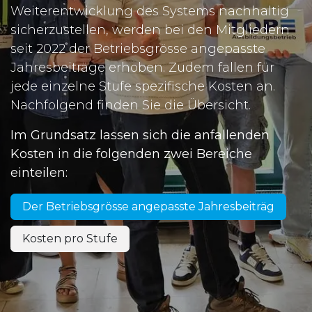
Weiterentwicklung des Systems nachhaltig
sicherzustellen, werden bei den Mitgliedern
seit 2022 der Betriebsgrösse angepasste
Jahresbeiträge erhoben. Zudem fallen für
jede einzelne Stufe spezifische Kosten an.
Nachfolgend finden Sie die Übersicht.
Im Grundsatz lassen sich die anfallenden
Kosten in die folgenden zwei Bereiche
einteilen:
Der Betriebsgrösse angepasste Jahresbeiträg
Kosten pro Stufe