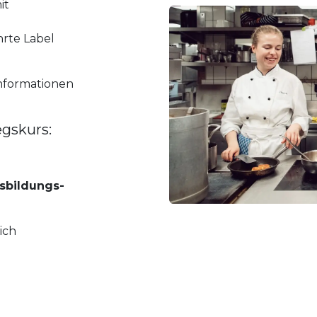
it
hrte Label
Informationen
egskurs:
usbildungs-
ich