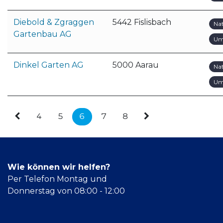
Diebold & Zgraggen
5442 Fislisbach
Na
Gartenbau AG
Um
Dinkel Garten AG
5000 Aarau
Na
Um
4
5
6
7
8
Wie können wir helfen?
Per Telefon Montag und
Donnerstag von 08:00 - 12:00