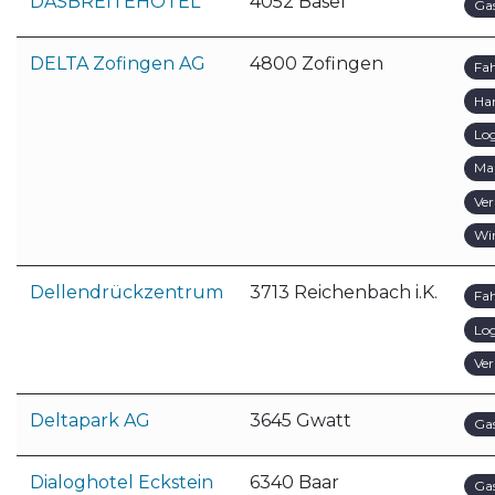
DASBREITEHOTEL
4052 Basel
Ga
DELTA Zofingen AG
4800 Zofingen
Fa
Ha
Log
Ma
Ver
Wir
Dellendrückzentrum
3713 Reichenbach i.K.
Fa
Log
Ver
Deltapark AG
3645 Gwatt
Ga
Dialoghotel Eckstein
6340 Baar
Ga