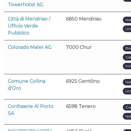
Towerhotel AG
Città di Mendrisio /
6850 Mendrisio
Na
Ufficio Verde
Um
Pubblico
Colorado Maler AG
7000 Chur
Ba
Ge
In
Comune Collina
6925 Gentilino
Na
d'Oro
Um
Confisserie Al Porto
6598 Tenero
Ga
SA
Na