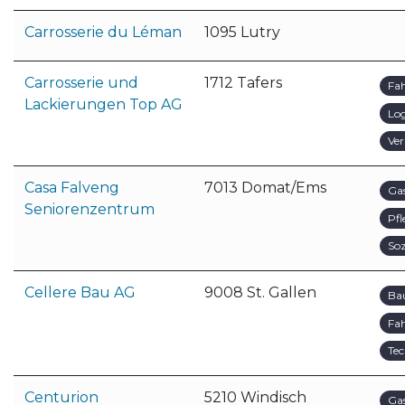
Carrosserie du Léman
1095 Lutry
Carrosserie und
1712 Tafers
Fa
Lackierungen Top AG
Log
Ver
Casa Falveng
7013 Domat/Ems
Ga
Seniorenzentrum
Pfl
Soz
Cellere Bau AG
9008 St. Gallen
Ba
Fa
Tec
Centurion
5210 Windisch
Ga