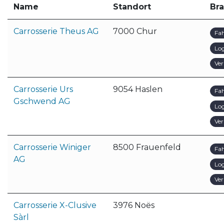
Name
Standort
Br
Carrosserie Theus AG
7000 Chur
Fa
Log
Ver
Carrosserie Urs
9054 Haslen
Fa
Gschwend AG
Log
Ver
Carrosserie Winiger
8500 Frauenfeld
Fa
AG
Log
Ver
Carrosserie X-Clusive
3976 Noës
Sàrl