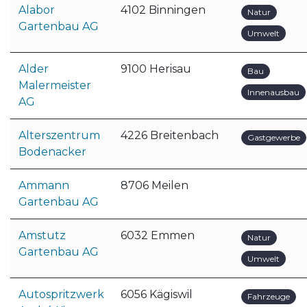
Alabor
4102 Binningen
Natur
Gartenbau AG
Umwelt
Alder
9100 Herisau
Bau
Malermeister
Innenausbau
AG
Alterszentrum
4226 Breitenbach
Gastgewerbe
Bodenacker
Ammann
8706 Meilen
Gartenbau AG
Amstutz
6032 Emmen
Natur
Gartenbau AG
Umwelt
Autospritzwerk
6056 Kägiswil
Fahrzeuge