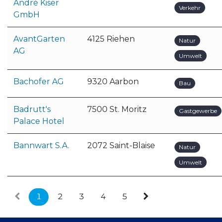
André Kiser
Verkehr
GmbH
AvantGarten
4125 Riehen
Natur
AG
Umwelt
Bachofer AG
9320 Aarbon
Bau
Badrutt's
7500 St. Moritz
Gastgewerbe
Palace Hotel
Bannwart S.A.
2072 Saint-Blaise
Natur
Umwelt
1
2
3
4
5