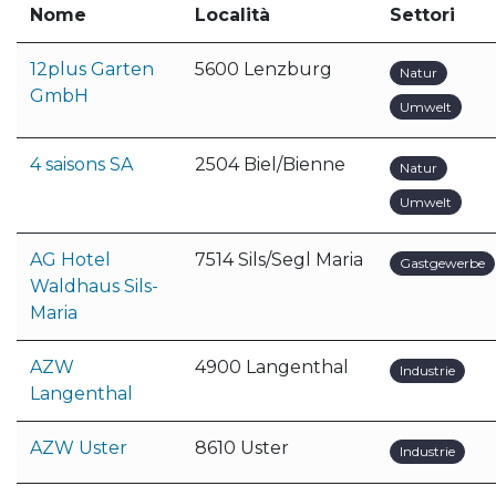
Nome
Località
Settori
12plus Garten
5600 Lenzburg
Natur
GmbH
Umwelt
4 saisons SA
2504 Biel/Bienne
Natur
Umwelt
AG Hotel
7514 Sils/Segl Maria
Gastgewerbe
Waldhaus Sils-
Maria
AZW
4900 Langenthal
Industrie
Langenthal
AZW Uster
8610 Uster
Industrie