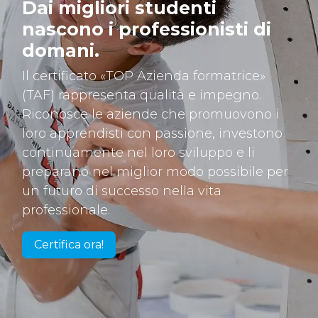
Dai migliori studenti
nascono i
professionisti di
domani.
Il certificato «TOP Azienda formatrice»
(TAF) rappresenta qualità e impegno.
Riconosce le aziende che promuovono i
loro apprendisti con passione, investono
continuamente nel loro sviluppo e li
preparano nel miglior modo possibile per
un futuro di successo nella vita
professionale.
Certifica ora!