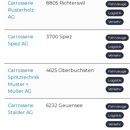
Carrosserie
8805 Richterswil
Fahrzeuge
Rusterholz
Logistik
AG
Verkehr
Carrosserie
3700 Spiez
Fahrzeuge
Spiez AG
Logistik
Verkehr
Carrosserie
4625 Oberbuchsiten
Fahrzeuge
Spritztechnik
Logistik
Muster +
Verkehr
Müller AG
Carrosserie
6232 Geuensee
Fahrzeuge
Stalder AG
Logistik
Verkehr