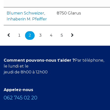
Blumen Schweizer,
8750 Glarus
Inhaberin M. Pfeiffer
1
2
3
4
5
Comment pouvons-nous t’aider ?
Par téléphone,
le lundi et le
jeudi de 8h00 à 12h00
Appelez-nous
062 745 02 20