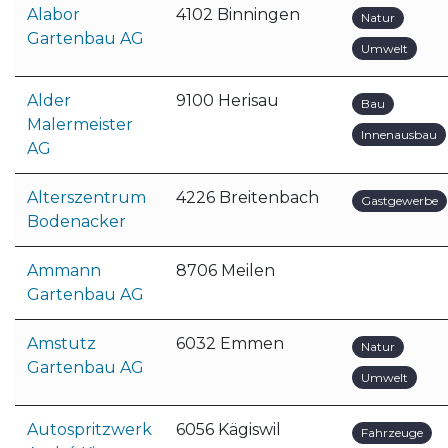
Alabor
4102 Binningen
Natur
Gartenbau AG
Umwelt
Alder
9100 Herisau
Bau
Malermeister
Innenausbau
AG
Alterszentrum
4226 Breitenbach
Gastgewerbe
Bodenacker
Ammann
8706 Meilen
Gartenbau AG
Amstutz
6032 Emmen
Natur
Gartenbau AG
Umwelt
Autospritzwerk
6056 Kägiswil
Fahrzeuge