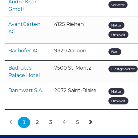
André Kiser
Verkehr
GmbH
AvantGarten
4125 Riehen
Natur
AG
Umwelt
Bachofer AG
9320 Aarbon
Bau
Badrutt's
7500 St. Moritz
Gastgewerbe
Palace Hotel
Bannwart S.A.
2072 Saint-Blaise
Natur
Umwelt
1
2
3
4
5