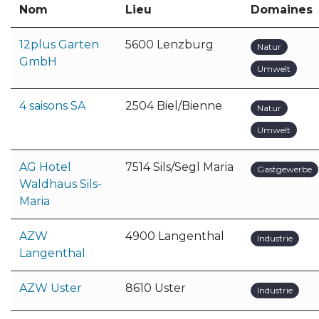
Nom
Lieu
Domaines
12plus Garten
5600 Lenzburg
Natur
GmbH
Umwelt
4 saisons SA
2504 Biel/Bienne
Natur
Umwelt
AG Hotel
7514 Sils/Segl Maria
Gastgewerbe
Waldhaus Sils-
Maria
AZW
4900 Langenthal
Industrie
Langenthal
AZW Uster
8610 Uster
Industrie