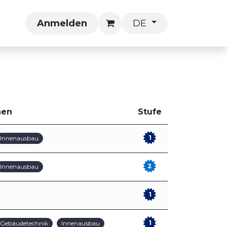
se
Anmelden
DE
hen
Stufe
1
Innenausbau
2
Innenausbau
1
1
Gebäudetechnik
Innenausbau