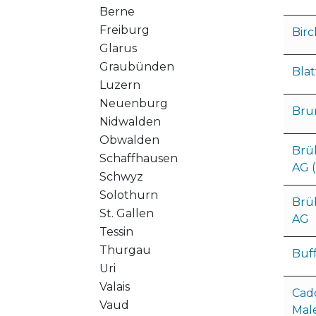
Berne
Freiburg
Bir
Glarus
Graubünden
Bla
Luzern
Neuenburg
Bru
Nidwalden
Obwalden
Brü
Schaffhausen
AG 
Schwyz
Solothurn
Brü
St. Gallen
AG
Tessin
Thurgau
Buff
Uri
Valais
Cad
Vaud
Mal