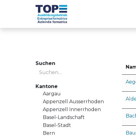
Zum Inhalt springen
TOP-Betriebe
Ü
Suchen
Na
Aeg
Kantone
Aargau
Ald
Appenzell Ausserrhoden
Appenzell Innerrhoden
Bac
Basel-Landschaft
Basel-Stadt
Bau
Bern