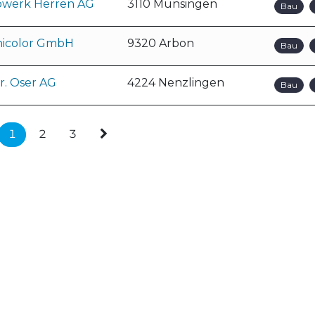
bwerk Herren AG
3110 Münsingen
Bau
nicolor GmbH
9320 Arbon
Bau
r. Oser AG
4224 Nenzlingen
Bau
1
2
3