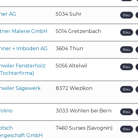
cher AG
5034 Suhr
Bau
ttner Malerei GmbH
5014 Gretzenbach
Bau
nner + Imboden AG
3604 Thun
Bau
hwiler Fensterholz
5056 Altelwil
Bau
(Tochterfirma)
hwiler Sägewerk
8372 Wiezikon
Bau
olino
3033 Wohlen bei Bern
Bau
otsch
7460 Surses (Savognin)
Bau
ergeschäft GmbH