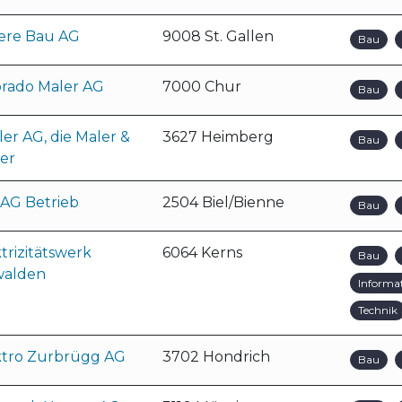
lere Bau AG
9008 St. Gallen
Bau
orado Maler AG
7000 Chur
Bau
er AG, die Maler &
3627 Heimberg
Bau
er
 AG Betrieb
2504 Biel/Bienne
Bau
trizitätswerk
6064 Kerns
Bau
alden
Informa
Technik
ktro Zurbrügg AG
3702 Hondrich
Bau