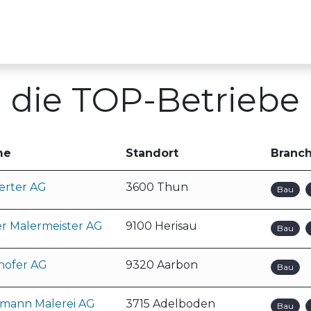
ber uns
Für Ausbildungsbetriebe
TOP-Kur
die TOP-Betriebe
me
Standort
Branc
erter AG
3600 Thun
Bau
er Malermeister AG
9100 Herisau
Bau
hofer AG
9320 Aarbon
Bau
mann Malerei AG
3715 Adelboden
Bau