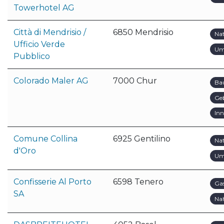
Towerhotel AG
Città di Mendrisio /
6850 Mendrisio
Na
Ufficio Verde
Um
Pubblico
Colorado Maler AG
7000 Chur
Ba
Ge
In
Comune Collina
6925 Gentilino
Na
d'Oro
Um
Confisserie Al Porto
6598 Tenero
Ga
SA
Na