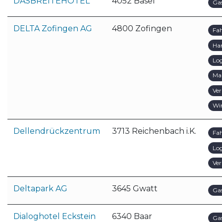
DASBREITEHOTEL
4052 Basel
Ga
DELTA Zofingen AG
4800 Zofingen
Fa
Ha
Log
Ma
Ver
Wir
Dellendrückzentrum
3713 Reichenbach i.K.
Fa
Log
Ver
Deltapark AG
3645 Gwatt
Ga
Dialoghotel Eckstein
6340 Baar
Ga