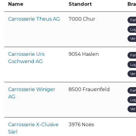
Name
Standort
Br
Carrosserie Theus AG
7000 Chur
Fa
Log
Ver
Carrosserie Urs
9054 Haslen
Fa
Gschwend AG
Log
Ver
Carrosserie Winiger
8500 Frauenfeld
Fa
AG
Log
Ver
Carrosserie X-Clusive
3976 Noës
Sàrl