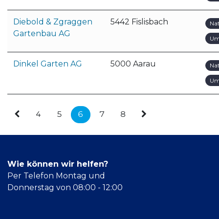
Diebold & Zgraggen
5442 Fislisbach
Na
Gartenbau AG
Um
Dinkel Garten AG
5000 Aarau
Na
Um
4
5
6
7
8
Wie können wir helfen?
Per Telefon Montag und
Donnerstag von 08:00 - 12:00