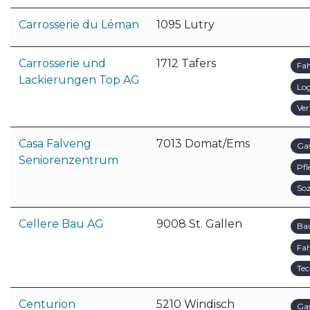
Carrosserie du Léman
1095 Lutry
Carrosserie und
1712 Tafers
Fa
Lackierungen Top AG
Log
Ver
Casa Falveng
7013 Domat/Ems
Ga
Seniorenzentrum
Pfl
Soz
Cellere Bau AG
9008 St. Gallen
Ba
Fa
Tec
Centurion
5210 Windisch
Ga