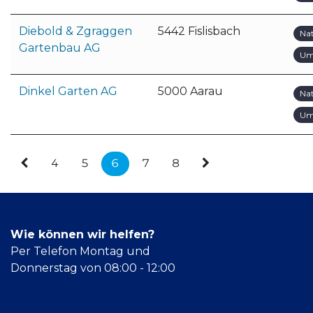
Diebold & Zgraggen
5442 Fislisbach
Na
Gartenbau AG
Um
Dinkel Garten AG
5000 Aarau
Na
Um
4
5
6
7
8
Wie können wir helfen?
Per Telefon Montag und
Donnerstag von 08:00 - 12:00