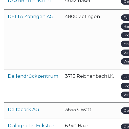
DASBREITEHOTEL
4052 Basel
Ga
DELTA Zofingen AG
4800 Zofingen
Fa
Ha
Log
Ma
Ver
Wir
Dellendrückzentrum
3713 Reichenbach i.K.
Fa
Log
Ver
Deltapark AG
3645 Gwatt
Ga
Dialoghotel Eckstein
6340 Baar
Ga