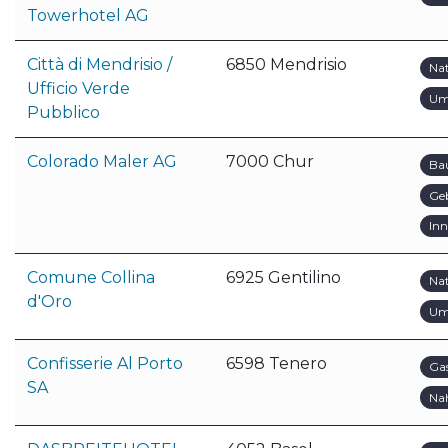
Towerhotel AG
Città di Mendrisio /
6850 Mendrisio
Na
Ufficio Verde
Um
Pubblico
Colorado Maler AG
7000 Chur
Ba
Ge
In
Comune Collina
6925 Gentilino
Na
d'Oro
Um
Confisserie Al Porto
6598 Tenero
Ga
SA
Na