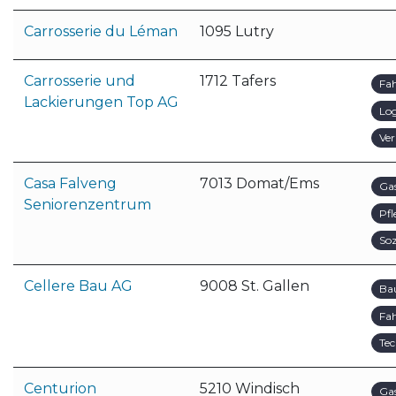
Carrosserie du Léman
1095 Lutry
Carrosserie und
1712 Tafers
Fa
Lackierungen Top AG
Log
Ver
Casa Falveng
7013 Domat/Ems
Ga
Seniorenzentrum
Pfl
Soz
Cellere Bau AG
9008 St. Gallen
Ba
Fa
Tec
Centurion
5210 Windisch
Ga