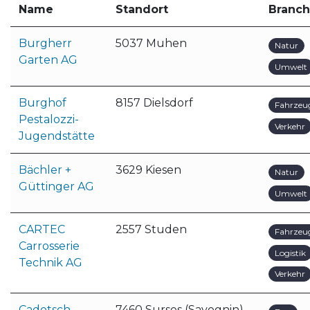
Name
Standort
Branc
Burgherr
5037 Muhen
Natur
Garten AG
Umwelt
Burghof
8157 Dielsdorf
Fahrzeu
Pestalozzi-
Verkehr
Jugendstätte
Bächler +
3629 Kiesen
Natur
Güttinger AG
Umwelt
CARTEC
2557 Studen
Fahrzeu
Carrosserie
Logistik
Technik AG
Verkehr
Cadotsch
7460 Surses (Savognin)