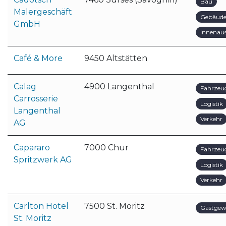
Bau
Malergeschäft
Gebäude
GmbH
Innenau
Café & More
9450 Altstätten
Calag
4900 Langenthal
Fahrzeu
Carrosserie
Logistik
Langenthal
Verkehr
AG
Capararo
7000 Chur
Fahrzeu
Spritzwerk AG
Logistik
Verkehr
Carlton Hotel
7500 St. Moritz
Gastgew
St. Moritz