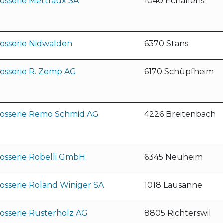
osserie Mettraux SA
1040 Echallens
rosserie Nidwalden
6370 Stans
osserie R. Zemp AG
6170 Schüpfheim
rosserie Remo Schmid AG
4226 Breitenbach
rosserie Robelli GmbH
6345 Neuheim
osserie Roland Winiger SA
1018 Lausanne
osserie Rusterholz AG
8805 Richterswil