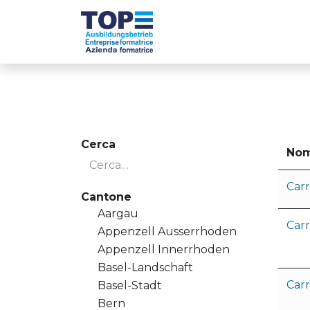
Passa al contenuto
Die TOP-Betriebe
Cerca
No
Carr
Cantone
Aargau
Carr
Appenzell Ausserrhoden
Appenzell Innerrhoden
Basel-Landschaft
Carr
Basel-Stadt
Bern