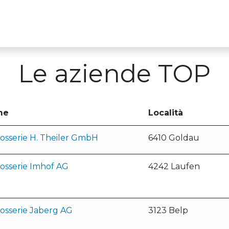
Über uns
Für Ausbildungsbetriebe
TOP-
Le aziende TOP
me
Località
osserie H. Theiler GmbH
6410 Goldau
osserie Imhof AG
4242 Laufen
osserie Jaberg AG
3123 Belp