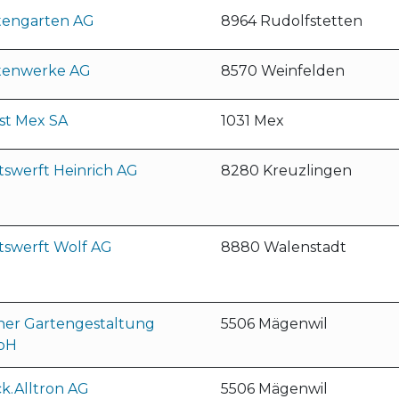
tengarten AG
8964 Rudolfstetten
tenwerke AG
8570 Weinfelden
st Mex SA
1031 Mex
tswerft Heinrich AG
8280 Kreuzlingen
tswerft Wolf AG
8880 Walenstadt
ner Gartengestaltung
5506 Mägenwil
bH
k.Alltron AG
5506 Mägenwil