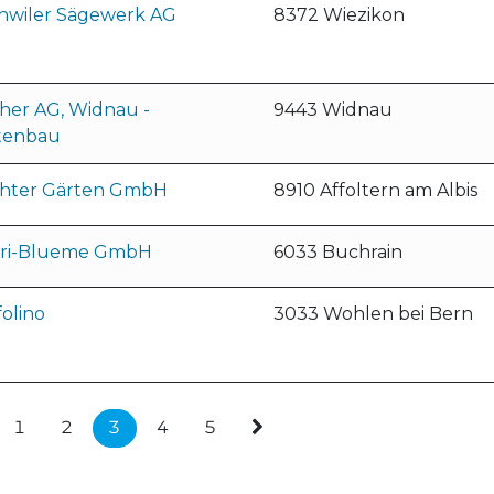
hwiler Sägewerk AG
8372 Wiezikon
her AG, Widnau -
9443 Widnau
tenbau
hter Gärten GmbH
8910 Affoltern am Albis
ri-Blueme GmbH
6033 Buchrain
olino
3033 Wohlen bei Bern
1
2
3
4
5