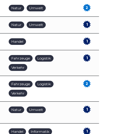
2
Natur
Umwelt
1
Natur
Umwelt
1
Handel
1
Fahrzeuge
Logistik
Verkehr
2
Fahrzeuge
Logistik
Verkehr
1
Natur
Umwelt
1
Handel
Informatik