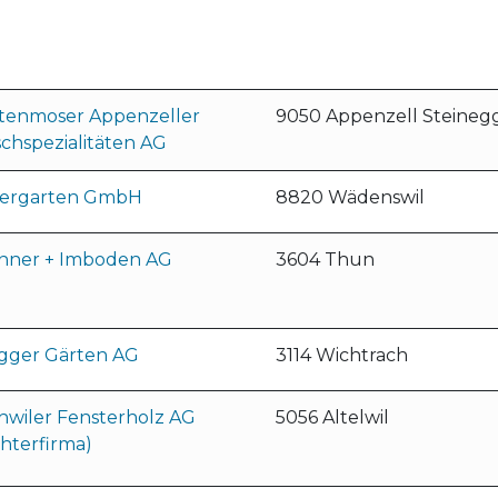
itenmoser Appenzeller
9050 Appenzell Steineg
schspezialitäten AG
nergarten GmbH
8820 Wädenswil
nner + Imboden AG
3604 Thun
gger Gärten AG
3114 Wichtrach
hwiler Fensterholz AG
5056 Altelwil
hterfirma)