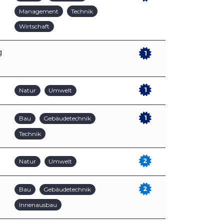
Management
Technik
Wirtschaft
g
1
1
Natur
Umwelt
1
Bau
Gebäudetechnik
Technik
2
Natur
Umwelt
2
Bau
Gebäudetechnik
Innenausbau