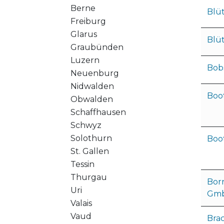
Berne
Blü
Freiburg
Glarus
Blü
Graubünden
Luzern
Bob
Neuenburg
Nidwalden
Boo
Obwalden
Schaffhausen
Schwyz
Solothurn
Boo
St. Gallen
Tessin
Thurgau
Bor
Uri
Gm
Valais
Vaud
Brac