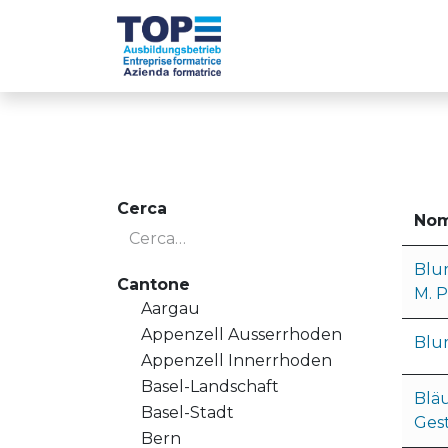
Passa al contenuto
Die TOP-Betriebe
Cerca
No
Blu
Cantone
M. P
Aargau
Appenzell Ausserrhoden
Blu
Appenzell Innerrhoden
Basel-Landschaft
Blä
Basel-Stadt
Ges
Bern