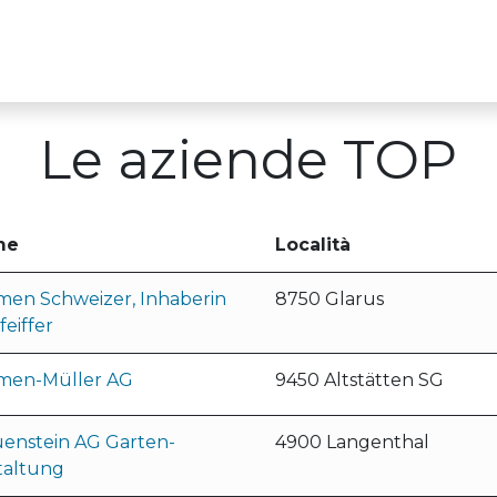
Über uns
Für Ausbildungsbetriebe
TOP-
Le aziende TOP
me
Località
men Schweizer, Inhaberin
8750 Glarus
feiffer
men-Müller AG
9450 Altstätten SG
uenstein AG Garten-
4900 Langenthal
taltung