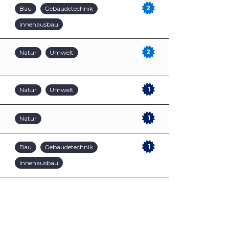
2
Bau
Gebäudetechnik
Innenausbau
2
Natur
Umwelt
1
Natur
Umwelt
1
Natur
1
Bau
Gebäudetechnik
Innenausbau