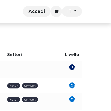
Kurse
Accedi
IT
Settori
Livello
1
2
Natur
Umwelt
2
Natur
Umwelt