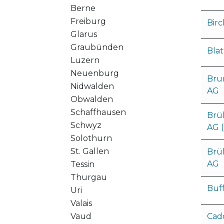
Berne
Freiburg
Bir
Glarus
Graubünden
Bla
Luzern
Neuenburg
Bru
Nidwalden
AG
Obwalden
Schaffhausen
Brü
Schwyz
AG 
Solothurn
St. Gallen
Brü
AG
Tessin
Thurgau
Buff
Uri
Valais
Vaud
Cad