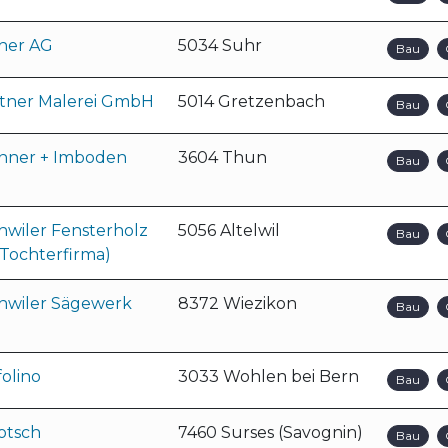
cher AG
5034 Suhr
Bau
ttner Malerei GmbH
5014 Gretzenbach
Bau
nner + Imboden
3604 Thun
Bau
hwiler Fensterholz
5056 Altelwil
Bau
(Tochterfirma)
hwiler Sägewerk
8372 Wiezikon
Bau
olino
3033 Wohlen bei Bern
Bau
otsch
7460 Surses (Savognin)
Bau