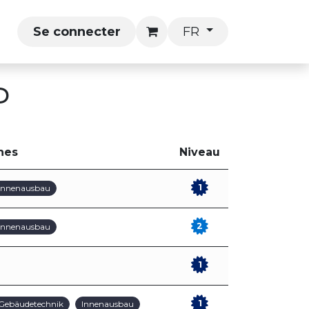
P
Se connecter
FR
P
nes
Niveau
1
Innenausbau
2
Innenausbau
1
1
Gebäudetechnik
Innenausbau