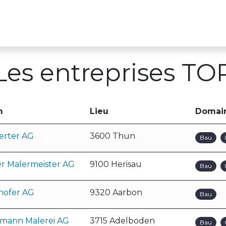
s
Pour les entreprises formatrices
Cours TO
Les entreprises TO
m
Lieu
Domai
erter AG
3600 Thun
Bau
er Malermeister AG
9100 Herisau
Bau
hofer AG
9320 Aarbon
Bau
mann Malerei AG
3715 Adelboden
Bau