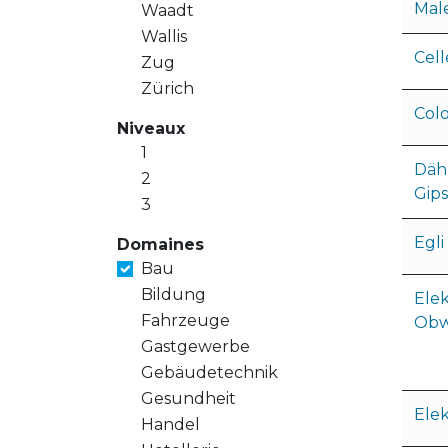
Mal
Waadt
Wallis
Cel
Zug
Zürich
Col
Niveaux
1
Dähl
2
Gips
3
Egli
Domaines
Bau
Bildung
Elek
Fahrzeuge
Obw
Gastgewerbe
Gebäudetechnik
Gesundheit
Ele
Handel