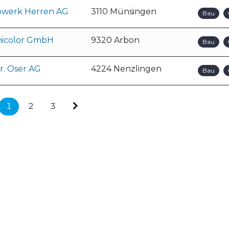
bwerk Herren AG
3110 Münsingen
Bau
nicolor GmbH
9320 Arbon
Bau
r. Oser AG
4224 Nenzlingen
Bau
1
2
3