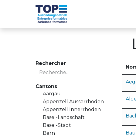
Se rendre au contenu
Les entreprises TOP
À propos de nou
Rechercher
No
Aeg
Cantons
Aargau
Ald
Appenzell Ausserrhoden
Appenzell Innerrhoden
Bac
Basel-Landschaft
Basel-Stadt
Bau
Bern