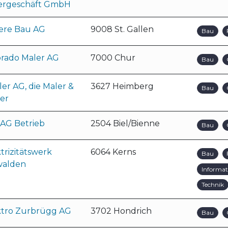
ergeschäft GmbH
lere Bau AG
9008 St. Gallen
Bau
orado Maler AG
7000 Chur
Bau
er AG, die Maler &
3627 Heimberg
Bau
er
 AG Betrieb
2504 Biel/Bienne
Bau
trizitätswerk
6064 Kerns
Bau
alden
Informat
Technik
ktro Zurbrügg AG
3702 Hondrich
Bau