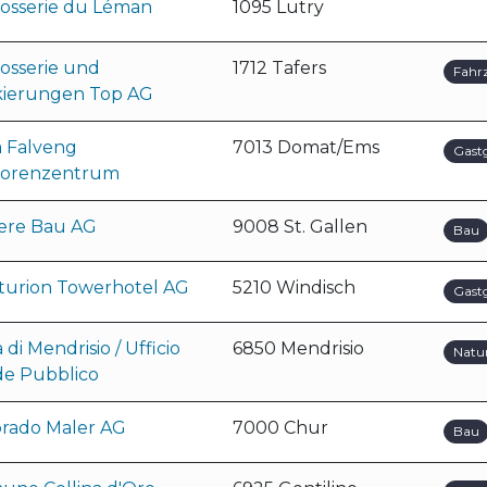
rosserie du Léman
1095 Lutry
osserie und
1712 Tafers
Fahr
kierungen Top AG
a Falveng
7013 Domat/Ems
Gast
iorenzentrum
lere Bau AG
9008 St. Gallen
Bau
turion Towerhotel AG
5210 Windisch
Gast
à di Mendrisio / Ufficio
6850 Mendrisio
Natu
de Pubblico
orado Maler AG
7000 Chur
Bau