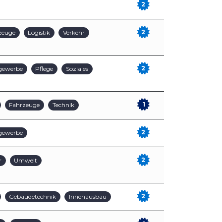
2
2
zeuge
Logistik
Verkehr
2
gewerbe
Pflege
Soziales
1
Fahrzeuge
Technik
2
gewerbe
2
r
Umwelt
2
Gebäudetechnik
Innenausbau