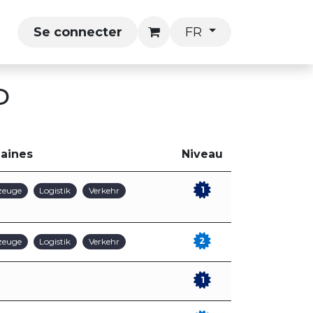
P
Se connecter
FR
P
aines
Niveau
1
zeuge
Logistik
Verkehr
2
zeuge
Logistik
Verkehr
1