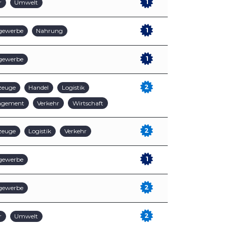
1
r
Umwelt
1
gewerbe
Nahrung
1
gewerbe
2
zeuge
Handel
Logistik
agement
Verkehr
Wirtschaft
2
zeuge
Logistik
Verkehr
1
gewerbe
2
gewerbe
2
r
Umwelt