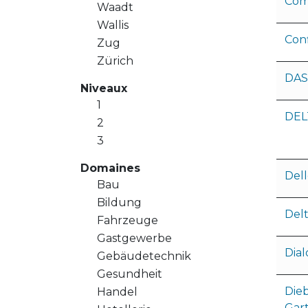
Com
Waadt
Wallis
Conf
Zug
Zürich
DAS
Niveaux
1
DEL
2
3
Domaines
Del
Bau
Bildung
Del
Fahrzeuge
Gastgewerbe
Dial
Gebäudetechnik
Gesundheit
Die
Handel
Gar