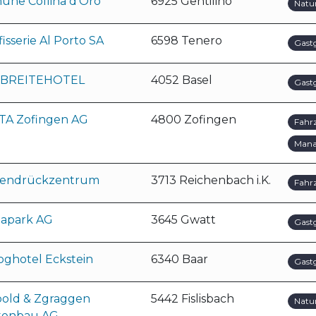
une Collina d'Oro
6925 Gentilino
Natu
isserie Al Porto SA
6598 Tenero
Gast
BREITEHOTEL
4052 Basel
Gast
TA Zofingen AG
4800 Zofingen
Fahr
Man
lendrückzentrum
3713 Reichenbach i.K.
Fahr
tapark AG
3645 Gwatt
Gast
oghotel Eckstein
6340 Baar
Gast
bold & Zgraggen
5442 Fislisbach
Natu
tenbau AG