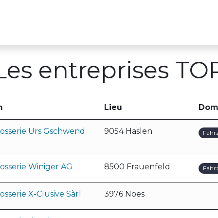
s
Pour les entreprises formatrices
Cours TO
Les entreprises TO
m
Lieu
Dom
rosserie Urs Gschwend
9054 Haslen
Fahr
osserie Winiger AG
8500 Frauenfeld
Fahr
osserie X-Clusive Sàrl
3976 Noës