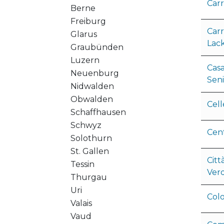
Car
Berne
Freiburg
Carr
Glarus
Lac
Graubünden
Luzern
Cas
Neuenburg
Sen
Nidwalden
Obwalden
Cel
Schaffhausen
Schwyz
Cen
Solothurn
St. Gallen
Citt
Tessin
Ver
Thurgau
Uri
Col
Valais
Vaud