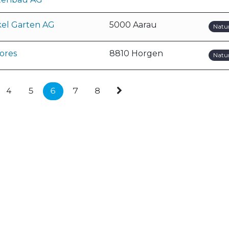
kel Garten AG
5000 Aarau
Natu
ores
8810 Horgen
Natu
4
5
6
7
8