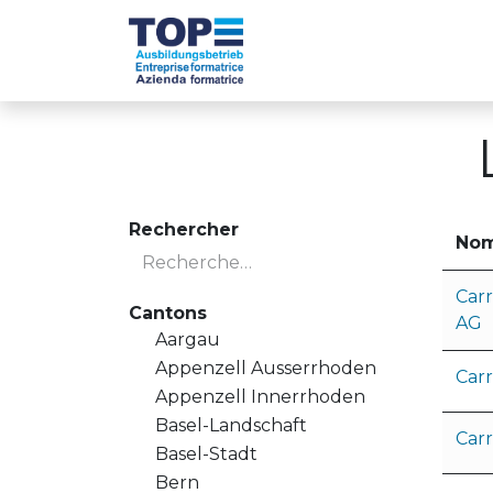
Se rendre au contenu
Les entreprises TOP
À propos de nou
Rechercher
No
Car
Cantons
AG
Aargau
Appenzell Ausserrhoden
Carr
Appenzell Innerrhoden
Basel-Landschaft
Carr
Basel-Stadt
Bern