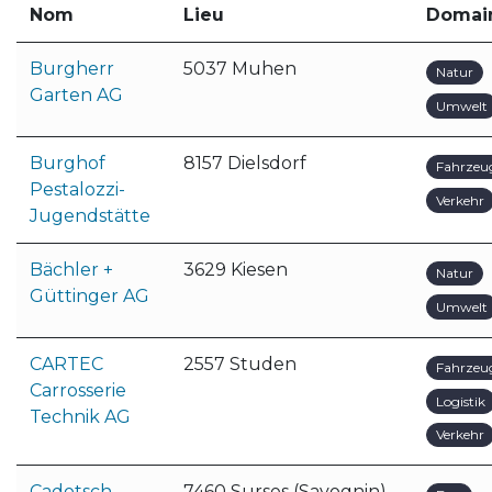
Nom
Lieu
Domai
Burgherr
5037 Muhen
Natur
Garten AG
Umwelt
Burghof
8157 Dielsdorf
Fahrzeu
Pestalozzi-
Verkehr
Jugendstätte
Bächler +
3629 Kiesen
Natur
Güttinger AG
Umwelt
CARTEC
2557 Studen
Fahrzeu
Carrosserie
Logistik
Technik AG
Verkehr
Cadotsch
7460 Surses (Savognin)