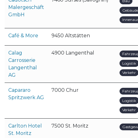
Bau
Malergeschäft
Gebäude
GmbH
Innenau
Café & More
9450 Altstätten
Calag
4900 Langenthal
Fahrzeu
Carrosserie
Logistik
Langenthal
Verkehr
AG
Capararo
7000 Chur
Fahrzeu
Spritzwerk AG
Logistik
Verkehr
Carlton Hotel
7500 St. Moritz
Gastgew
St. Moritz